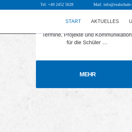
Tel: +49 2452 5028
Mail: info@realschule-
Für Schüler
START
AKTUELLES
Termine, Projekte und Kommunikation
für die Schüler …
MEHR