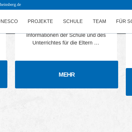
heinsberg.de
Für Eltern
UNESCO
PROJEKTE
SCHULE
TEAM
FÜR S
Informationen der Schule und des
Unterrichtes für die Eltern …
MEHR