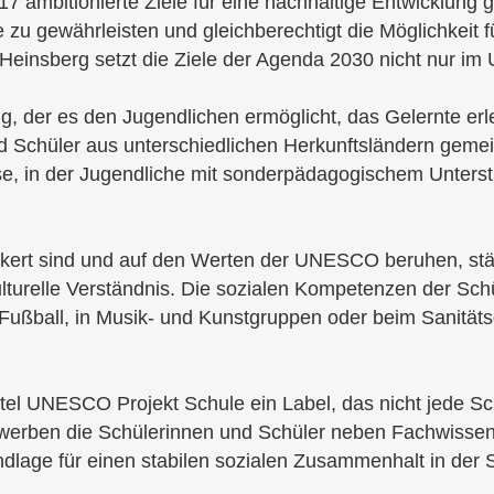
7 ambitionierte Ziele für eine nachhaltige Entwicklung g
e zu gewährleisten und gleichberechtigt die Möglichkeit 
Heinsberg setzt die Ziele der Agenda 2030 nicht nur im 
g, der es den Jugendlichen ermöglicht, das Gelernte erl
d Schüler aus unterschiedlichen Herkunftsländern geme
e, in der Jugendliche mit sonderpädagogischem Unterst
ankert sind und auf den Werten der UNESCO beruhen, st
lturelle Verständnis. Die sozialen Kompetenzen der Sch
 Fußball, in Musik- und Kunstgruppen oder beim Sanitäts
tel UNESCO Projekt Schule ein Label, das nicht jede Sch
werben die Schülerinnen und Schüler neben Fachwissen 
lage für einen stabilen sozialen Zusammenhalt in der 