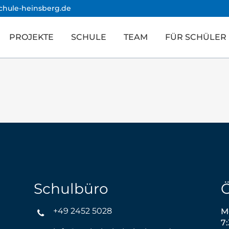
schule-heinsberg.de
PROJEKTE
SCHULE
TEAM
FÜR SCHÜLER
Schulbüro
Ö
+49 2452 5028
M
7