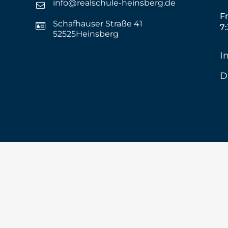
info@realschule-heinsberg.de
F
Schafhauser Straße 41
7
52525Heinsberg
I
D